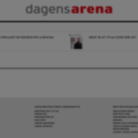
LEDARE
A FÖRSLAGET OM FÄNGELSE FÖR 14-ÅRINGAR
MÅLET ÄR ATT FYLLA FLÖDET MED SKIT
ARENAGRUPPEN ÖVRIGA VERKSAMHETER
MER FRÅN DAGENS A
BOKFÖRLAGET ATLAS
OM DAGENS ARENA
ARENA IDÉ
KONTAKTA OSS
PREMISS FÖRLAG
ANNONSERA HOS OSS
SKOLINFO
DONERA
ARENAAKADEMIN
DENNA SIDA ANVÄNDE
ARENA OPINION
TIPSA DAGENS ARENA
PRENUMERERA
COOKIE-INSTÄLLNIN