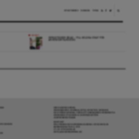
NYHETSBREV
DONERA
TIPSA
NYHET
OPPOSITIONEN ENAD – VILL MILDRA KRAV FÖR
ANHÖRIGINVANDRING
RENA
OM DAGENS ARENA
GRANSKANDE JOURNALISTIK, NYHETER, OPINION
OCH FÖRDJUPNING. FRÅN ETT OBEROENDE PERSPEKTIV.
ANSVARIG UTGIVARE & CHEFREDAKTÖR:
JESPER BENGTSSON
KONTAKT
R COOKIES
POLITIKENS OCH IDÉERNAS ARENA I STOCKHOLM
BARNHUSGATAN 4, 4TR
111 23 STOCKHOLM
INFO@DAGENSARENA.SE
GAR