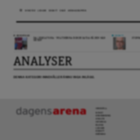
NYHETER
LEDARE
DEBATT
ESSÄ
ARENAGRUPPEN
REPORTAGE
DEBATT
DA I ESKILSTUNA: “POLITIKERNA BORDE SATSA PÅ DEN HÄR
STOPP
ORTEN”
ANALYSER
DENNA KATEGORI INNEHÅLLER ÄNNU INGA INLÄGG.
INNEHÅLL
NYHET
GRANSKNING
ANALYS
INTERVJU
BLOGG
LEDARE
DEBATT
KRÖNIKA