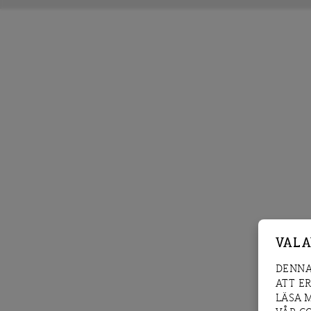
VAL 
DENNA
ATT E
LÄSA 