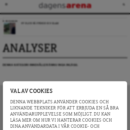
RECENSION
NY BLICK PÅ SVERIGE OCH ISLAM
ANALYSER
DENNA KATEGORI INNEHÅLLER ÄNNU INGA INLÄGG.
VAL AV COOKIES
DENNA WEBBPLATS ANVÄNDER COOKIES OCH
LIKNANDE TEKNIKER FÖR ATT ERBJUDA EN SÅ BRA
INNEHÅLL
NYHET
ANVÄNDARUPPLEVELSE SOM MÖJLIGT. DU KAN
GRANSKNING
ANALYS
LÄSA MER OM HUR VI HANTERAR COOKIES OCH
INTERVJU
BLOGG
DINA ANVÄNDARDATA I VÅR COOKIE- OCH
LEDARE
DEBATT