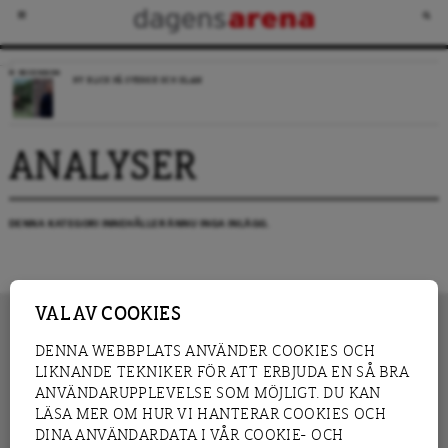
RECENSION
NY BLICK PÅ SVERIGE OCH ISLAM
ANALYSER
DENNA KATEGORI INNEHÅLLER ÄNNU INGA INLÄGG.
VAL AV COOKIES
DENNA WEBBPLATS ANVÄNDER COOKIES OCH
LIKNANDE TEKNIKER FÖR ATT ERBJUDA EN SÅ BRA
INNEHÅLL
NYHET
ANVÄNDARUPPLEVELSE SOM MÖJLIGT. DU KAN
GRANSKNING
ANALYS
LÄSA MER OM HUR VI HANTERAR COOKIES OCH
INTERVJU
BLOGG
DINA ANVÄNDARDATA I VÅR COOKIE- OCH
LEDARE
DEBATT