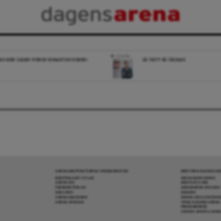
LEDARE
IG MEN OJÄMN SVENSK ROMANTISK KOMEDI
SÅ TRÖTT PÅ TÅGKAOS
ARENAGRUPPEN ÖVRIGA VERKSAMHETER
MER FRÅN DAGENS A
BOKFÖRLAGET ATLAS
OM DAGENS ARENA
ARENA IDÉ
KONTAKTA OSS
PREMISS FÖRLAG
ANNONSERA HOS OSS
SKOLINFO
DONERA
ARENAAKADEMIN
DENNA SIDA ANVÄNDE
ARENA OPINION
TIPSA DAGENS ARENA
PRENUMERERA
COOKIE-INSTÄLLNIN