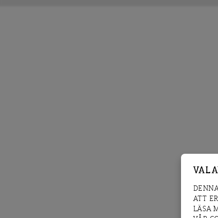
VAL 
DENNA
ATT E
LÄSA 