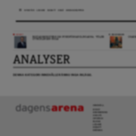
NYHETER
LEDARE
DEBATT
ESSÄ
ARENAGRUPPEN
NYHET
RECENSION
BOSTADSMINISTERN OM HYRESFÖRHANDLINGARNA: ”FÖLJER
CHARM
UTVECKLINGEN NOGA”
ANALYSER
DENNA KATEGORI INNEHÅLLER ÄNNU INGA INLÄGG.
INNEHÅLL
NYHET
GRANSKNING
ANALYS
INTERVJU
BLOGG
LEDARE
DEBATT
KRÖNIKA