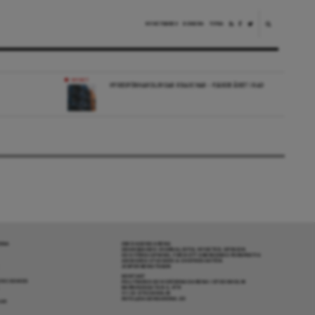
NYHETSBREV
DONERA
TIPSA
NYHET
HYRESFÖRHANDLINGAR KRASCHAR – FJÄRDE ÅRET I RAD
RENA
OM DAGENS ARENA
GRANSKANDE JOURNALISTIK, NYHETER, OPINION
OCH FÖRDJUPNING. FRÅN ETT OBEROENDE PERSPEKTIV.
ANSVARIG UTGIVARE & CHEFREDAKTÖR:
JESPER BENGTSSON
KONTAKT
R COOKIES
POLITIKENS OCH IDÉERNAS ARENA I STOCKHOLM
BARNHUSGATAN 4, 4TR
111 23 STOCKHOLM
INFO@DAGENSARENA.SE
GAR