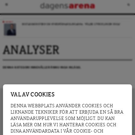
NYHET
BOSTADSMINISTERN OM HYRESFÖRHANDLINGARNA: ”FÖLJER UTVECKLINGEN NOGA”
ANALYSER
DENNA KATEGORI INNEHÅLLER ÄNNU INGA INLÄGG.
VAL AV COOKIES
DENNA WEBBPLATS ANVÄNDER COOKIES OCH
LIKNANDE TEKNIKER FÖR ATT ERBJUDA EN SÅ BRA
INNEHÅLL
NYHET
ANVÄNDARUPPLEVELSE SOM MÖJLIGT. DU KAN
GRANSKNING
ANALYS
LÄSA MER OM HUR VI HANTERAR COOKIES OCH
INTERVJU
BLOGG
DINA ANVÄNDARDATA I VÅR COOKIE- OCH
LEDARE
DEBATT