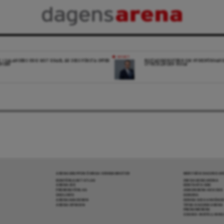
NYHET
K: I SALANDERS KRIG MOT ISRAEL ÄR DESS FÖRSTA OFFER
BOSTADSMINISTERN OM HYRESFÖRHAND
INGEN
UTVECKLINGEN NOGA”
ARENAGRUPPEN ÖVRIGA VERKSAMHETER
MER FRÅN DAGENS A
BOKFÖRLAGET ATLAS
OM DAGENS ARENA
ARENA IDÉ
KONTAKTA OSS
PREMISS FÖRLAG
ANNONSERA HOS OSS
SKOLINFO
DONERA
ARENAAKADEMIN
DENNA SIDA ANVÄNDE
ARENA OPINION
TIPSA DAGENS ARENA
PRENUMERERA
COOKIE-INSTÄLLNIN