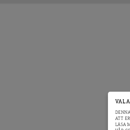
VAL 
DENNA
ATT E
LÄSA 