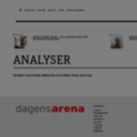
NYHETER
LEDARE
DEBATT
ESSÄ
ARENAGRUPPEN
NYHET
DEBATT
OPPOSITIONEN ENAD – VILL MILDRA KRAV FÖR
REPLI
ANHÖRIGINVANDRING
SANN
ANALYSER
DENNA KATEGORI INNEHÅLLER ÄNNU INGA INLÄGG.
INNEHÅLL
NYHET
GRANSKNING
ANALYS
INTERVJU
BLOGG
LEDARE
DEBATT
KRÖNIKA