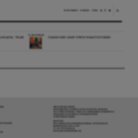
NYHETSBREV
DONERA
TIPSA
RECENSION
LINGARNA: ”FÖLJER
CHARMIG MEN OJÄMN SVENSK ROMANTISK KOMEDI
RENA
OM DAGENS ARENA
GRANSKANDE JOURNALISTIK, NYHETER, OPINION
OCH FÖRDJUPNING. FRÅN ETT OBEROENDE PERSPEKTIV.
ANSVARIG UTGIVARE & CHEFREDAKTÖR:
JESPER BENGTSSON
KONTAKT
R COOKIES
POLITIKENS OCH IDÉERNAS ARENA I STOCKHOLM
BARNHUSGATAN 4, 4TR
111 23 STOCKHOLM
INFO@DAGENSARENA.SE
GAR