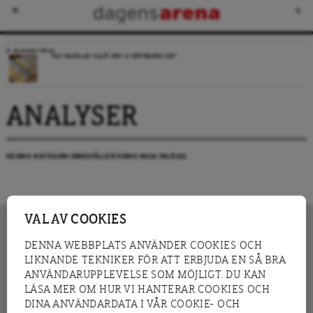
VECKANS FRÅGA
VAD HANDLAR VALET DEN 13 SEPTEMBER OM?
ANALYSER
DENNA KATEGORI INNEHÅLLER ÄNNU INGA INLÄGG.
VAL AV COOKIES
DENNA WEBBPLATS ANVÄNDER COOKIES OCH
LIKNANDE TEKNIKER FÖR ATT ERBJUDA EN SÅ BRA
INNEHÅLL
NYHET
ANVÄNDARUPPLEVELSE SOM MÖJLIGT. DU KAN
GRANSKNING
ANALYS
LÄSA MER OM HUR VI HANTERAR COOKIES OCH
INTERVJU
BLOGG
DINA ANVÄNDARDATA I VÅR COOKIE- OCH
LEDARE
DEBATT