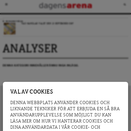
VECKANS FRÅGA
VAD HANDLAR VALET DEN 13 SEPTEMBER OM?
ANALYSER
DENNA KATEGORI INNEHÅLLER ÄNNU INGA INLÄGG.
VAL AV COOKIES
DENNA WEBBPLATS ANVÄNDER COOKIES OCH
LIKNANDE TEKNIKER FÖR ATT ERBJUDA EN SÅ BRA
INNEHÅLL
NYHET
ANVÄNDARUPPLEVELSE SOM MÖJLIGT. DU KAN
GRANSKNING
ANALYS
LÄSA MER OM HUR VI HANTERAR COOKIES OCH
INTERVJU
BLOGG
DINA ANVÄNDARDATA I VÅR COOKIE- OCH
LEDARE
DEBATT