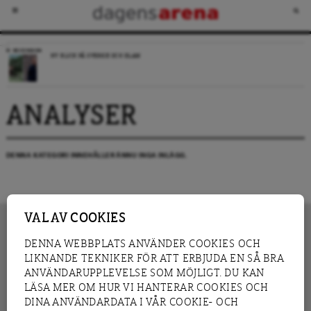
RECENSION
NY BLICK PÅ SVERIGE OCH ISLAM
ANALYSER
DENNA KATEGORI INNEHÅLLER ÄNNU INGA INLÄGG.
VAL AV COOKIES
DENNA WEBBPLATS ANVÄNDER COOKIES OCH
LIKNANDE TEKNIKER FÖR ATT ERBJUDA EN SÅ BRA
INNEHÅLL
NYHET
ANVÄNDARUPPLEVELSE SOM MÖJLIGT. DU KAN
GRANSKNING
ANALYS
LÄSA MER OM HUR VI HANTERAR COOKIES OCH
INTERVJU
BLOGG
DINA ANVÄNDARDATA I VÅR COOKIE- OCH
LEDARE
DEBATT