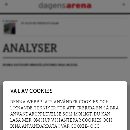
RECENSION
NY BLICK PÅ SVERIGE OCH ISLAM
ANALYSER
DENNA KATEGORI INNEHÅLLER ÄNNU INGA INLÄGG.
VAL AV COOKIES
DENNA WEBBPLATS ANVÄNDER COOKIES OCH
LIKNANDE TEKNIKER FÖR ATT ERBJUDA EN SÅ BRA
INNEHÅLL
NYHET
ANVÄNDARUPPLEVELSE SOM MÖJLIGT. DU KAN
GRANSKNING
ANALYS
LÄSA MER OM HUR VI HANTERAR COOKIES OCH
INTERVJU
BLOGG
DINA ANVÄNDARDATA I VÅR COOKIE- OCH
LEDARE
DEBATT