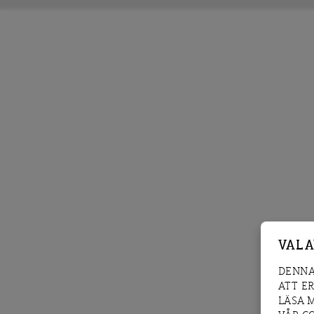
VAL 
DENNA
ATT E
LÄSA 