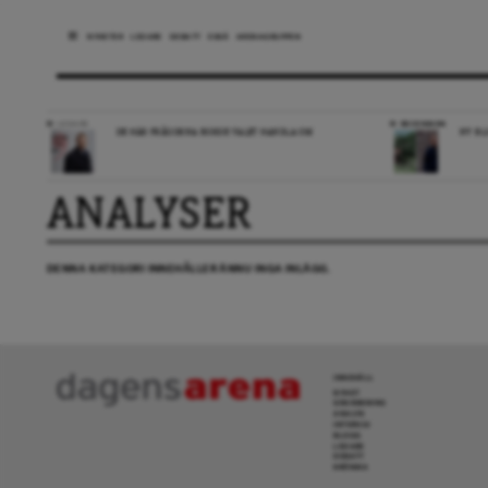
NYHETER
LEDARE
DEBATT
ESSÄ
ARENAGRUPPEN
LEDARE
RECENSION
DE HÄR FRÅGORNA BORDE VALET HANDLA OM
NY BL
ANALYSER
DENNA KATEGORI INNEHÅLLER ÄNNU INGA INLÄGG.
INNEHÅLL
NYHET
GRANSKNING
ANALYS
INTERVJU
BLOGG
LEDARE
DEBATT
KRÖNIKA