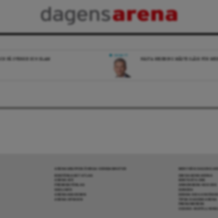
DEBATT
ICK PÅ SVERIGE OCH ISLAM
NÄSTA REGERING MÅSTE SLÅSS FÖR M
ARENAGRUPPEN ÖVRIGA VERKSAMHETER
MER FRÅN DAGENS A
BOKFÖRLAGET ATLAS
OM DAGENS ARENA
ARENA IDÉ
KONTAKTA OSS
PREMISS FÖRLAG
ANNONSERA HOS OSS
SKOLINFO
DONERA
ARENAAKADEMIN
DENNA SIDA ANVÄNDE
ARENA OPINION
TIPSA DAGENS ARENA
PRENUMERERA
COOKIE-INSTÄLLNIN