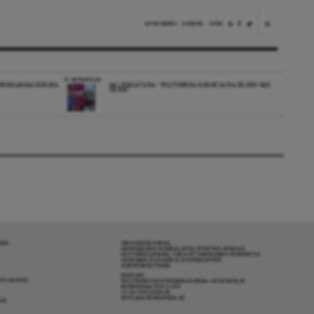
NYHETSBREV
DONERA
TIPSA
REPORTAGE
EDBORGARNAS EUROPA
DA I ESKILSTUNA: “POLITIKERNA BORDE SATSA PÅ DEN HÄR
ORTEN”
RENA
OM DAGENS ARENA
GRANSKANDE JOURNALISTIK, NYHETER, OPINION
OCH FÖRDJUPNING. FRÅN ETT OBEROENDE PERSPEKTIV.
ANSVARIG UTGIVARE & CHEFREDAKTÖR:
JESPER BENGTSSON
KONTAKT
R COOKIES
POLITIKENS OCH IDÉERNAS ARENA I STOCKHOLM
BARNHUSGATAN 4, 4TR
111 23 STOCKHOLM
INFO@DAGENSARENA.SE
GAR