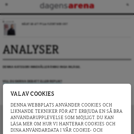
LEDARE
MÅLET ÄR ATT FYLLA FLÖDET MED SKIT
ANALYSER
DENNA KATEGORI INNEHÅLLER ÄNNU INGA INLÄGG.
VILL DU SKRIVA DEBATT ELLER REPLIK?
VAL AV COOKIES
DENNA WEBBPLATS ANVÄNDER COOKIES OCH
LIKNANDE TEKNIKER FÖR ATT ERBJUDA EN SÅ BRA
ANVÄNDARUPPLEVELSE SOM MÖJLIGT. DU KAN
LÄSA MER OM HUR VI HANTERAR COOKIES OCH
INNEHÅLL
DINA ANVÄNDARDATA I VÅR COOKIE- OCH
NYHET