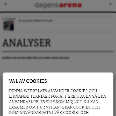
RECENSION
NY BLICK PÅ SVERIGE OCH ISLAM
ANALYSER
DENNA KATEGORI INNEHÅLLER ÄNNU INGA INLÄGG.
VAL AV COOKIES
DENNA WEBBPLATS ANVÄNDER COOKIES OCH
LIKNANDE TEKNIKER FÖR ATT ERBJUDA EN SÅ BRA
INNEHÅLL
NYHET
ANVÄNDARUPPLEVELSE SOM MÖJLIGT. DU KAN
GRANSKNING
ANALYS
LÄSA MER OM HUR VI HANTERAR COOKIES OCH
INTERVJU
BLOGG
DINA ANVÄNDARDATA I VÅR COOKIE- OCH
LEDARE
DEBATT