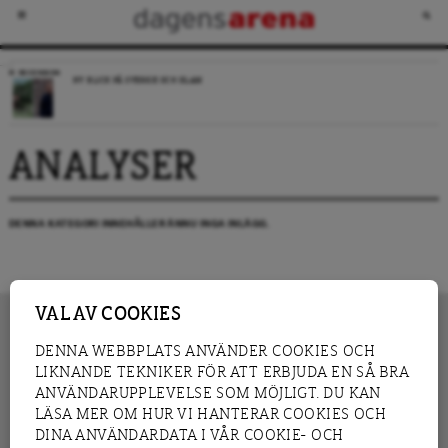
RECENSION
NY BLICK PÅ SVERIGE OCH ISLAM
ANALYSER
DENNA KATEGORI INNEHÅLLER ÄNNU INGA INLÄGG.
VAL AV COOKIES
DENNA WEBBPLATS ANVÄNDER COOKIES OCH
LIKNANDE TEKNIKER FÖR ATT ERBJUDA EN SÅ BRA
INNEHÅLL
NYHET
ANVÄNDARUPPLEVELSE SOM MÖJLIGT. DU KAN
GRANSKNING
ANALYS
LÄSA MER OM HUR VI HANTERAR COOKIES OCH
INTERVJU
BLOGG
DINA ANVÄNDARDATA I VÅR COOKIE- OCH
LEDARE
DEBATT