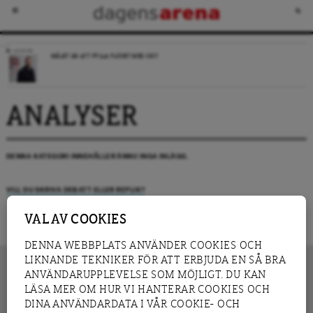
LEDARE
MÅLET ÄR ATT FYLLA FLÖDET MED SKIT
ANALYSER
DENNA KATEGORI INNEHÅLLER ÄNNU INGA INLÄGG.
VILL DU SKRIVA DEBATT ELLER REPLIK?
VAL AV COOKIES
DENNA WEBBPLATS ANVÄNDER COOKIES OCH
LIKNANDE TEKNIKER FÖR ATT ERBJUDA EN SÅ BRA
ANVÄNDARUPPLEVELSE SOM MÖJLIGT. DU KAN
LÄSA MER OM HUR VI HANTERAR COOKIES OCH
INNEHÅLL
DINA ANVÄNDARDATA I VÅR COOKIE- OCH
NYHET