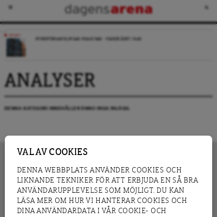
NYHET
HYRESFÖRHANDLINGAR KRASCHAR – FJÄRDE ÅRET I RAD
ANALYSER
DENNA KATEGORI INNEHÅLLER ÄNNU INGA INLÄGG.
VAL AV COOKIES
DENNA WEBBPLATS ANVÄNDER COOKIES OCH
LIKNANDE TEKNIKER FÖR ATT ERBJUDA EN SÅ BRA
INNEHÅLL
NYHET
ANVÄNDARUPPLEVELSE SOM MÖJLIGT. DU KAN
GRANSKNING
ANALYS
LÄSA MER OM HUR VI HANTERAR COOKIES OCH
INTERVJU
BLOGG
DINA ANVÄNDARDATA I VÅR COOKIE- OCH
LEDARE
DEBATT