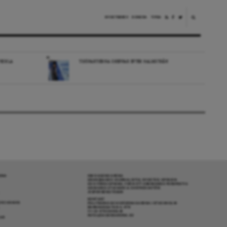
NYHETSBREV
DONERA
TIPSA
VECKLA
TIDÖPARTIERNA GREPPAR EFTER HALMSTRÅN
RENA
OM DAGENS ARENA
GRANSKANDE JOURNALISTIK, NYHETER, OPINION
OCH FÖRDJUPNING. FRÅN ETT OBEROENDE PERSPEKTIV.
ANSVARIG UTGIVARE & CHEFREDAKTÖR:
JESPER BENGTSSON
KONTAKT
R COOKIES
POLITIKENS OCH IDÉERNAS ARENA I STOCKHOLM
BARNHUSGATAN 4, 4TR
111 23 STOCKHOLM
INFO@DAGENSARENA.SE
GAR