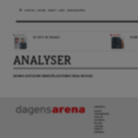
NYHETER
LEDARE
DEBATT
ESSÄ
ARENAGRUPPEN
LEDARE
NYHET
SÅ TRÖTT PÅ TÅGKAOS
HYRES
ANALYSER
DENNA KATEGORI INNEHÅLLER ÄNNU INGA INLÄGG.
INNEHÅLL
NYHET
GRANSKNING
ANALYS
INTERVJU
BLOGG
LEDARE
DEBATT
KRÖNIKA