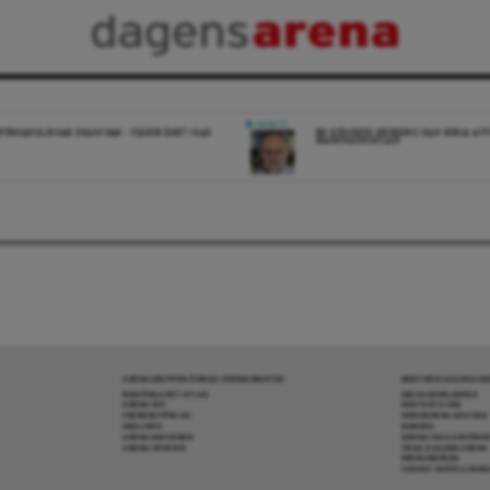
DEBATT
FÖRHANDLINGAR KRASCHAR – FJÄRDE ÅRET I RAD
EN RÖDGRÖN REGERING KAN BÖRJA AV
MARKNADSSKOLAN
ARENAGRUPPEN ÖVRIGA VERKSAMHETER
MER FRÅN DAGENS A
BOKFÖRLAGET ATLAS
OM DAGENS ARENA
ARENA IDÉ
KONTAKTA OSS
PREMISS FÖRLAG
ANNONSERA HOS OSS
SKOLINFO
DONERA
ARENAAKADEMIN
DENNA SIDA ANVÄNDE
ARENA OPINION
TIPSA DAGENS ARENA
PRENUMERERA
COOKIE-INSTÄLLNIN