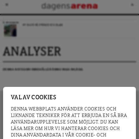
RECENSION
NY BLICK PÅ SVERIGE OCH ISLAM
ANALYSER
DENNA KATEGORI INNEHÅLLER ÄNNU INGA INLÄGG.
VAL AV COOKIES
DENNA WEBBPLATS ANVÄNDER COOKIES OCH
LIKNANDE TEKNIKER FÖR ATT ERBJUDA EN SÅ BRA
INNEHÅLL
NYHET
ANVÄNDARUPPLEVELSE SOM MÖJLIGT. DU KAN
GRANSKNING
ANALYS
LÄSA MER OM HUR VI HANTERAR COOKIES OCH
INTERVJU
BLOGG
DINA ANVÄNDARDATA I VÅR COOKIE- OCH
LEDARE
DEBATT