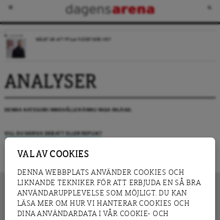
LEDARE
MÅLET ÄR ATT FYLLA FLÖDET MED SKIT
ANALYSER
DENNA KATEGORI INNEHÅLLER ÄNNU INGA INLÄGG.
VILL DU SKRIVA DEBATT ELLER REPLIK?
VAL AV COOKIES
DENNA WEBBPLATS ANVÄNDER COOKIES OCH
LIKNANDE TEKNIKER FÖR ATT ERBJUDA EN SÅ BRA
ANVÄNDARUPPLEVELSE SOM MÖJLIGT. DU KAN
LÄSA MER OM HUR VI HANTERAR COOKIES OCH
INNEHÅLL
DINA ANVÄNDARDATA I VÅR COOKIE- OCH
NYHET