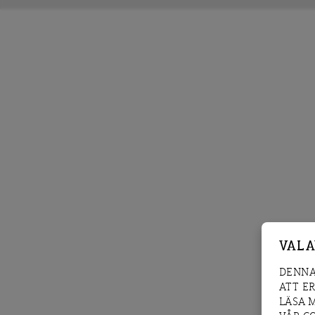
VAL 
DENNA
ATT E
LÄSA 