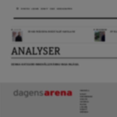
NYHETER
LEDARE
DEBATT
ESSÄ
ARENAGRUPPEN
LEDARE
RECENSION
DE HÄR FRÅGORNA BORDE VALET HANDLA OM
NY BL
ANALYSER
DENNA KATEGORI INNEHÅLLER ÄNNU INGA INLÄGG.
INNEHÅLL
NYHET
GRANSKNING
ANALYS
INTERVJU
BLOGG
LEDARE
DEBATT
KRÖNIKA