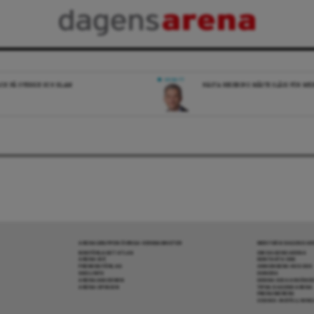
DEBATT
ICK PÅ SVERIGE OCH ISLAM
NÄSTA REGERING MÅSTE SLÅSS FÖR M
ARENAGRUPPEN ÖVRIGA VERKSAMHETER
MER FRÅN DAGENS A
BOKFÖRLAGET ATLAS
OM DAGENS ARENA
ARENA IDÉ
KONTAKTA OSS
PREMISS FÖRLAG
ANNONSERA HOS OSS
SKOLINFO
DONERA
ARENAAKADEMIN
DENNA SIDA ANVÄNDE
ARENA OPINION
TIPSA DAGENS ARENA
PRENUMERERA
COOKIE-INSTÄLLNIN