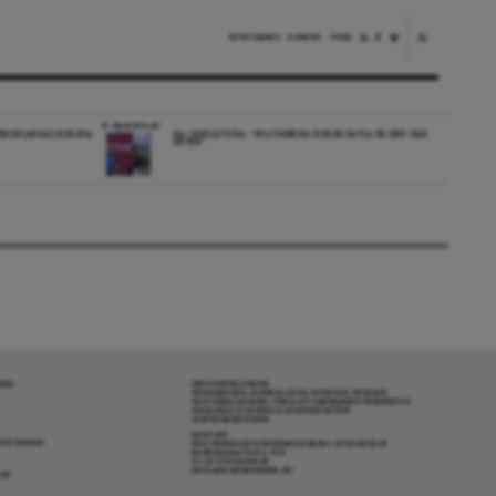
NYHETSBREV
DONERA
TIPSA
REPORTAGE
EDBORGARNAS EUROPA
DA I ESKILSTUNA: “POLITIKERNA BORDE SATSA PÅ DEN HÄR
ORTEN”
RENA
OM DAGENS ARENA
GRANSKANDE JOURNALISTIK, NYHETER, OPINION
OCH FÖRDJUPNING. FRÅN ETT OBEROENDE PERSPEKTIV.
ANSVARIG UTGIVARE & CHEFREDAKTÖR:
JESPER BENGTSSON
KONTAKT
R COOKIES
POLITIKENS OCH IDÉERNAS ARENA I STOCKHOLM
BARNHUSGATAN 4, 4TR
111 23 STOCKHOLM
INFO@DAGENSARENA.SE
GAR