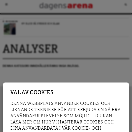
RECENSION
NY BLICK PÅ SVERIGE OCH ISLAM
ANALYSER
DENNA KATEGORI INNEHÅLLER ÄNNU INGA INLÄGG.
VAL AV COOKIES
DENNA WEBBPLATS ANVÄNDER COOKIES OCH
LIKNANDE TEKNIKER FÖR ATT ERBJUDA EN SÅ BRA
INNEHÅLL
NYHET
ANVÄNDARUPPLEVELSE SOM MÖJLIGT. DU KAN
GRANSKNING
ANALYS
LÄSA MER OM HUR VI HANTERAR COOKIES OCH
INTERVJU
BLOGG
DINA ANVÄNDARDATA I VÅR COOKIE- OCH
LEDARE
DEBATT