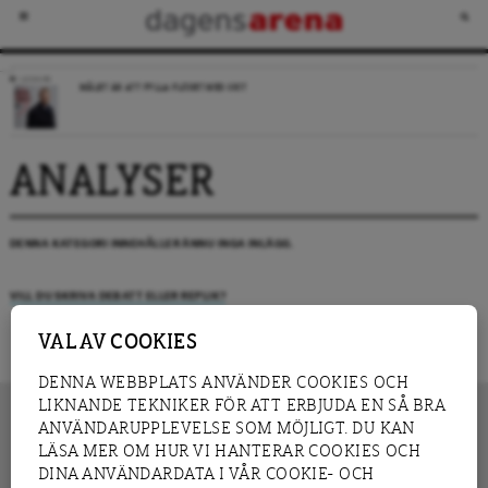
LEDARE
MÅLET ÄR ATT FYLLA FLÖDET MED SKIT
ANALYSER
DENNA KATEGORI INNEHÅLLER ÄNNU INGA INLÄGG.
VILL DU SKRIVA DEBATT ELLER REPLIK?
VAL AV COOKIES
DENNA WEBBPLATS ANVÄNDER COOKIES OCH
LIKNANDE TEKNIKER FÖR ATT ERBJUDA EN SÅ BRA
ANVÄNDARUPPLEVELSE SOM MÖJLIGT. DU KAN
LÄSA MER OM HUR VI HANTERAR COOKIES OCH
INNEHÅLL
DINA ANVÄNDARDATA I VÅR COOKIE- OCH
NYHET