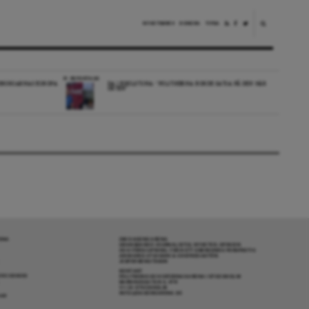
NYHETSBREV
DONERA
TIPSA
REPORTAGE
EDBORGARNAS EUROPA
DA I ESKILSTUNA: “POLITIKERNA BORDE SATSA PÅ DEN HÄR
ORTEN”
RENA
OM DAGENS ARENA
GRANSKANDE JOURNALISTIK, NYHETER, OPINION
OCH FÖRDJUPNING. FRÅN ETT OBEROENDE PERSPEKTIV.
ANSVARIG UTGIVARE & CHEFREDAKTÖR:
JESPER BENGTSSON
KONTAKT
R COOKIES
POLITIKENS OCH IDÉERNAS ARENA I STOCKHOLM
BARNHUSGATAN 4, 4TR
111 23 STOCKHOLM
INFO@DAGENSARENA.SE
GAR