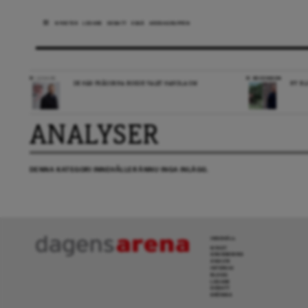
NYHETER
LEDARE
DEBATT
ESSÄ
ARENAGRUPPEN
LEDARE
RECENSION
DE HÄR FRÅGORNA BORDE VALET HANDLA OM
NY BL
ANALYSER
DENNA KATEGORI INNEHÅLLER ÄNNU INGA INLÄGG.
INNEHÅLL
NYHET
GRANSKNING
ANALYS
INTERVJU
BLOGG
LEDARE
DEBATT
KRÖNIKA