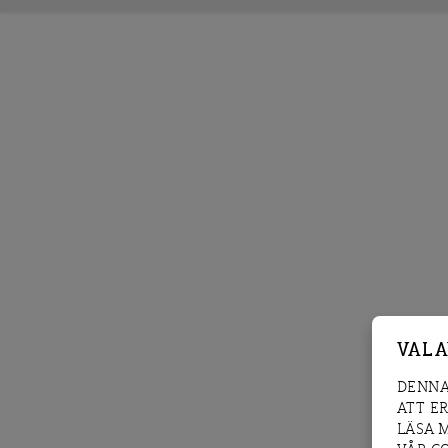
VAL 
DENNA
ATT E
LÄSA 