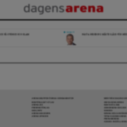
DEBATT
ICK PÅ SVERIGE OCH ISLAM
NÄSTA REGERING MÅSTE SLÅSS FÖR M
ARENAGRUPPEN ÖVRIGA VERKSAMHETER
MER FRÅN DAGENS A
BOKFÖRLAGET ATLAS
OM DAGENS ARENA
ARENA IDÉ
KONTAKTA OSS
PREMISS FÖRLAG
ANNONSERA HOS OSS
SKOLINFO
DONERA
ARENAAKADEMIN
DENNA SIDA ANVÄNDE
ARENA OPINION
TIPSA DAGENS ARENA
PRENUMERERA
COOKIE-INSTÄLLNIN