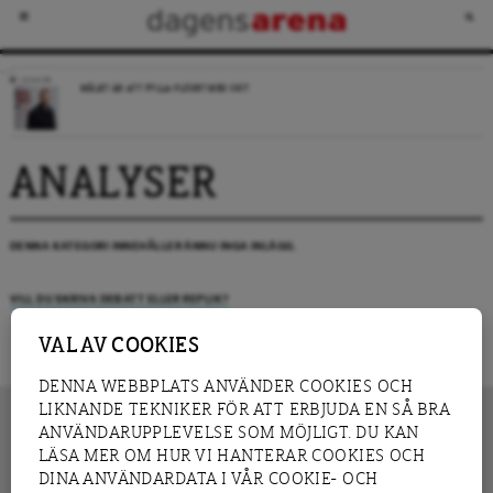
LEDARE
MÅLET ÄR ATT FYLLA FLÖDET MED SKIT
ANALYSER
DENNA KATEGORI INNEHÅLLER ÄNNU INGA INLÄGG.
VILL DU SKRIVA DEBATT ELLER REPLIK?
VAL AV COOKIES
DENNA WEBBPLATS ANVÄNDER COOKIES OCH
LIKNANDE TEKNIKER FÖR ATT ERBJUDA EN SÅ BRA
ANVÄNDARUPPLEVELSE SOM MÖJLIGT. DU KAN
LÄSA MER OM HUR VI HANTERAR COOKIES OCH
INNEHÅLL
DINA ANVÄNDARDATA I VÅR COOKIE- OCH
NYHET