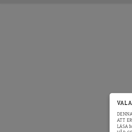
VAL 
DENNA
ATT E
LÄSA 