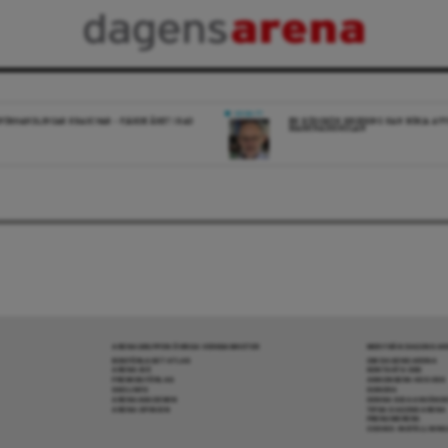
DEBATT
FÖRHANDLINGAR KRASCHAR – FJÄRDE ÅRET I RAD
EN RÖDGRÖN REGERING KAN BÖRJA AV
MARKNADSSKOLAN
ARENAGRUPPEN ÖVRIGA VERKSAMHETER
MER FRÅN DAGENS A
BOKFÖRLAGET ATLAS
OM DAGENS ARENA
ARENA IDÉ
KONTAKTA OSS
PREMISS FÖRLAG
ANNONSERA HOS OSS
SKOLINFO
DONERA
ARENAAKADEMIN
DENNA SIDA ANVÄNDE
ARENA OPINION
TIPSA DAGENS ARENA
PRENUMERERA
COOKIE-INSTÄLLNIN