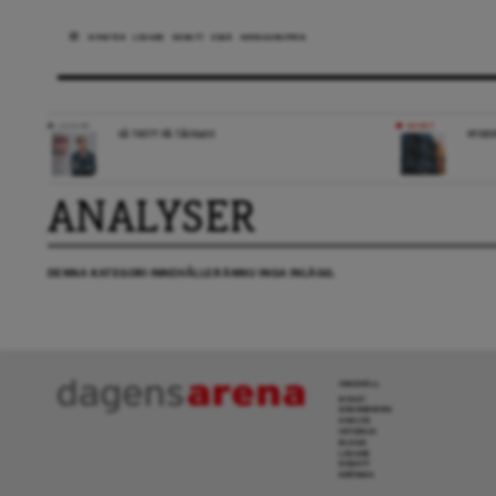
NYHETER
LEDARE
DEBATT
ESSÄ
ARENAGRUPPEN
LEDARE
NYHET
SÅ TRÖTT PÅ TÅGKAOS
HYRES
ANALYSER
DENNA KATEGORI INNEHÅLLER ÄNNU INGA INLÄGG.
INNEHÅLL
NYHET
GRANSKNING
ANALYS
INTERVJU
BLOGG
LEDARE
DEBATT
KRÖNIKA