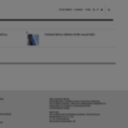
NYHETSBREV
DONERA
TIPSA
VECKLA
TIDÖPARTIERNA GREPPAR EFTER HALMSTRÅN
RENA
OM DAGENS ARENA
GRANSKANDE JOURNALISTIK, NYHETER, OPINION
OCH FÖRDJUPNING. FRÅN ETT OBEROENDE PERSPEKTIV.
ANSVARIG UTGIVARE & CHEFREDAKTÖR:
JESPER BENGTSSON
KONTAKT
R COOKIES
POLITIKENS OCH IDÉERNAS ARENA I STOCKHOLM
BARNHUSGATAN 4, 4TR
111 23 STOCKHOLM
INFO@DAGENSARENA.SE
GAR