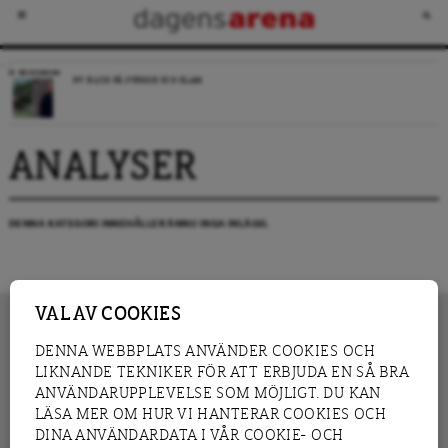
RECENSION
NY BLICK PÅ SVERIGE OCH ISLAM
ANALYSER
DENNA KATEGORI INNEHÅLLER ÄNNU INGA INLÄGG.
VAL AV COOKIES
DENNA WEBBPLATS ANVÄNDER COOKIES OCH
LIKNANDE TEKNIKER FÖR ATT ERBJUDA EN SÅ BRA
INNEHÅLL
NYHET
ANVÄNDARUPPLEVELSE SOM MÖJLIGT. DU KAN
GRANSKNING
ANALYS
LÄSA MER OM HUR VI HANTERAR COOKIES OCH
INTERVJU
BLOGG
DINA ANVÄNDARDATA I VÅR COOKIE- OCH
LEDARE
DEBATT