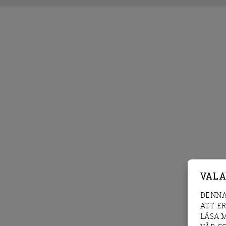
VAL 
DENNA
ATT E
LÄSA 