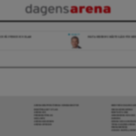
DEBATT
ICK PÅ SVERIGE OCH ISLAM
NÄSTA REGERING MÅSTE SLÅSS FÖR M
ARENAGRUPPEN ÖVRIGA VERKSAMHETER
MER FRÅN DAGENS A
BOKFÖRLAGET ATLAS
OM DAGENS ARENA
ARENA IDÉ
KONTAKTA OSS
PREMISS FÖRLAG
ANNONSERA HOS OSS
SKOLINFO
DONERA
ARENAAKADEMIN
DENNA SIDA ANVÄNDE
ARENA OPINION
TIPSA DAGENS ARENA
PRENUMERERA
COOKIE-INSTÄLLNIN