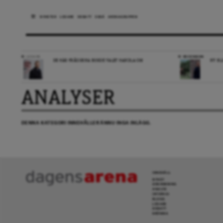
NYHETER
LEDARE
DEBATT
ESSÄ
ARENAGRUPPEN
LEDARE
RECENSION
DE HÄR FRÅGORNA BORDE VALET HANDLA OM
NY BL
ANALYSER
DENNA KATEGORI INNEHÅLLER ÄNNU INGA INLÄGG.
INNEHÅLL
NYHET
GRANSKNING
ANALYS
INTERVJU
BLOGG
LEDARE
DEBATT
KRÖNIKA