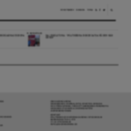
NYHETSBREV
DONERA
TIPSA
REPORTAGE
EDBORGARNAS EUROPA
DA I ESKILSTUNA: “POLITIKERNA BORDE SATSA PÅ DEN HÄR
ORTEN”
RENA
OM DAGENS ARENA
GRANSKANDE JOURNALISTIK, NYHETER, OPINION
OCH FÖRDJUPNING. FRÅN ETT OBEROENDE PERSPEKTIV.
ANSVARIG UTGIVARE & CHEFREDAKTÖR:
JESPER BENGTSSON
KONTAKT
R COOKIES
POLITIKENS OCH IDÉERNAS ARENA I STOCKHOLM
BARNHUSGATAN 4, 4TR
111 23 STOCKHOLM
INFO@DAGENSARENA.SE
GAR