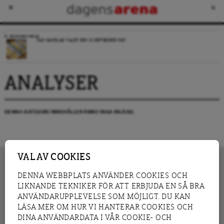
VECKANS FRÅGA
VAD HANDLAR VALET DEN 13 SEPTEMBER OM?
ANALYSER
DENNA KATEGORI INNEHÅLLER ÄNNU INGA INLÄGG.
VAL AV COOKIES
DENNA WEBBPLATS ANVÄNDER COOKIES OCH
LIKNANDE TEKNIKER FÖR ATT ERBJUDA EN SÅ BRA
INNEHÅLL
NYHET
ANVÄNDARUPPLEVELSE SOM MÖJLIGT. DU KAN
GRANSKNING
ANALYS
LÄSA MER OM HUR VI HANTERAR COOKIES OCH
INTERVJU
BLOGG
DINA ANVÄNDARDATA I VÅR COOKIE- OCH
LEDARE
DEBATT