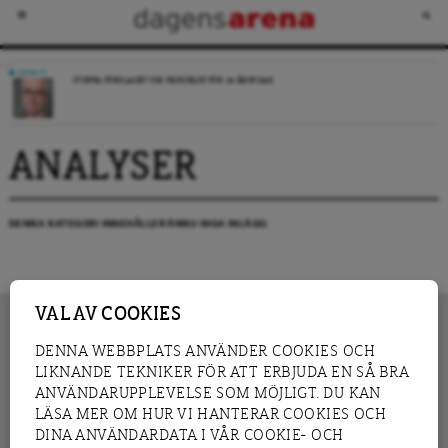
DEBATT
STOPPA FÖRSLAGET OM FÄNGELSE FÖR 14-ÅRINGAR
ANALYSER
DENNA KATEGORI INNEHÅLLER ÄNNU INGA INLÄGG.
VAL AV COOKIES
DENNA WEBBPLATS ANVÄNDER COOKIES OCH
LIKNANDE TEKNIKER FÖR ATT ERBJUDA EN SÅ BRA
INNEHÅLL
NYHET
ANVÄNDARUPPLEVELSE SOM MÖJLIGT. DU KAN
GRANSKNING
ANALYS
LÄSA MER OM HUR VI HANTERAR COOKIES OCH
INTERVJU
BLOGG
DINA ANVÄNDARDATA I VÅR COOKIE- OCH
LEDARE
DEBATT