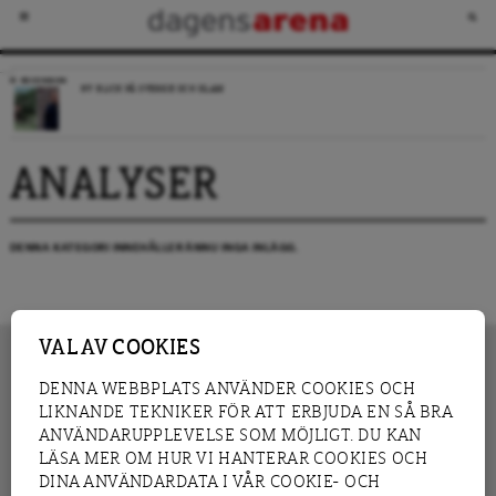
RECENSION
NY BLICK PÅ SVERIGE OCH ISLAM
ANALYSER
DENNA KATEGORI INNEHÅLLER ÄNNU INGA INLÄGG.
VAL AV COOKIES
DENNA WEBBPLATS ANVÄNDER COOKIES OCH
LIKNANDE TEKNIKER FÖR ATT ERBJUDA EN SÅ BRA
INNEHÅLL
NYHET
ANVÄNDARUPPLEVELSE SOM MÖJLIGT. DU KAN
GRANSKNING
ANALYS
LÄSA MER OM HUR VI HANTERAR COOKIES OCH
INTERVJU
BLOGG
DINA ANVÄNDARDATA I VÅR COOKIE- OCH
LEDARE
DEBATT