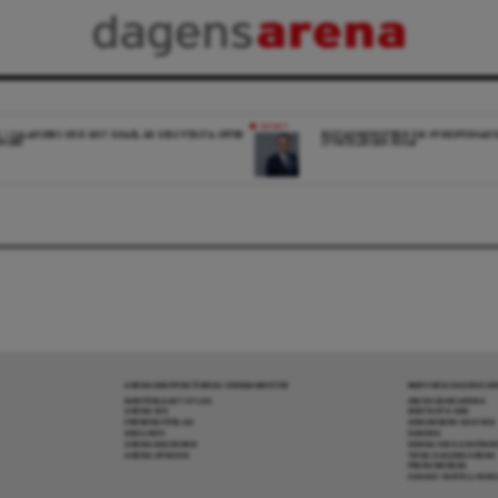
NYHET
K: I SALANDERS KRIG MOT ISRAEL ÄR DESS FÖRSTA OFFER
BOSTADSMINISTERN OM HYRESFÖRHAND
INGEN
UTVECKLINGEN NOGA”
ARENAGRUPPEN ÖVRIGA VERKSAMHETER
MER FRÅN DAGENS A
BOKFÖRLAGET ATLAS
OM DAGENS ARENA
ARENA IDÉ
KONTAKTA OSS
PREMISS FÖRLAG
ANNONSERA HOS OSS
SKOLINFO
DONERA
ARENAAKADEMIN
DENNA SIDA ANVÄNDE
ARENA OPINION
TIPSA DAGENS ARENA
PRENUMERERA
COOKIE-INSTÄLLNIN