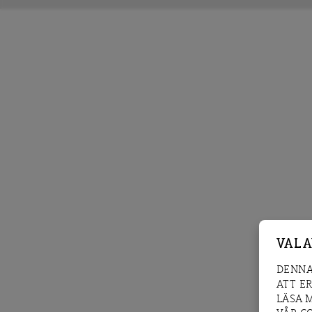
VAL 
DENNA
ATT E
LÄSA 