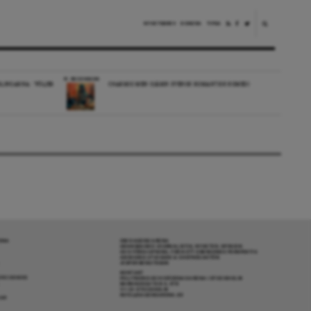
NYHETSBREV
DONERA
TIPSA
RECENSION
LINGARNA: ”FÖLJER
CHARMIG MEN OJÄMN SVENSK ROMANTISK KOMEDI
RENA
OM DAGENS ARENA
GRANSKANDE JOURNALISTIK, NYHETER, OPINION
OCH FÖRDJUPNING. FRÅN ETT OBEROENDE PERSPEKTIV.
ANSVARIG UTGIVARE & CHEFREDAKTÖR:
JESPER BENGTSSON
KONTAKT
R COOKIES
POLITIKENS OCH IDÉERNAS ARENA I STOCKHOLM
BARNHUSGATAN 4, 4TR
111 23 STOCKHOLM
INFO@DAGENSARENA.SE
GAR