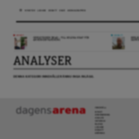
NYHETER
LEDARE
DEBATT
ESSÄ
ARENAGRUPPEN
NYHET
DEBATT
OPPOSITIONEN ENAD – VILL MILDRA KRAV FÖR
REPLI
ANHÖRIGINVANDRING
SANN
ANALYSER
DENNA KATEGORI INNEHÅLLER ÄNNU INGA INLÄGG.
INNEHÅLL
NYHET
GRANSKNING
ANALYS
INTERVJU
BLOGG
LEDARE
DEBATT
KRÖNIKA