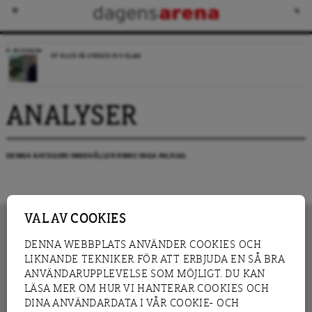
RECENSION
NY BLICK PÅ SVERIGE OCH ISLAM
ANALYSER
DENNA KATEGORI INNEHÅLLER ÄNNU INGA INLÄGG.
VAL AV COOKIES
DENNA WEBBPLATS ANVÄNDER COOKIES OCH
LIKNANDE TEKNIKER FÖR ATT ERBJUDA EN SÅ BRA
INNEHÅLL
NYHET
ANVÄNDARUPPLEVELSE SOM MÖJLIGT. DU KAN
GRANSKNING
ANALYS
LÄSA MER OM HUR VI HANTERAR COOKIES OCH
INTERVJU
BLOGG
DINA ANVÄNDARDATA I VÅR COOKIE- OCH
LEDARE
DEBATT