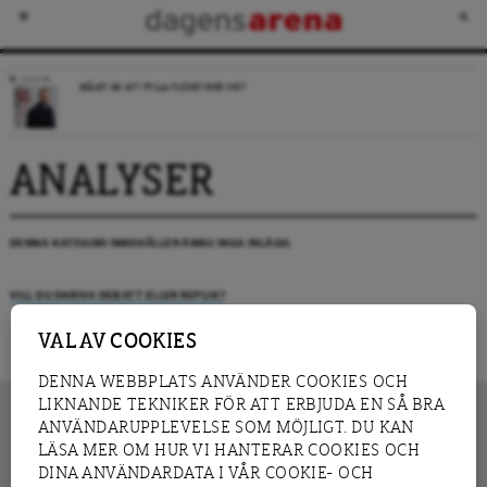
LEDARE
MÅLET ÄR ATT FYLLA FLÖDET MED SKIT
ANALYSER
DENNA KATEGORI INNEHÅLLER ÄNNU INGA INLÄGG.
VILL DU SKRIVA DEBATT ELLER REPLIK?
VAL AV COOKIES
DENNA WEBBPLATS ANVÄNDER COOKIES OCH
LIKNANDE TEKNIKER FÖR ATT ERBJUDA EN SÅ BRA
ANVÄNDARUPPLEVELSE SOM MÖJLIGT. DU KAN
LÄSA MER OM HUR VI HANTERAR COOKIES OCH
INNEHÅLL
DINA ANVÄNDARDATA I VÅR COOKIE- OCH
NYHET