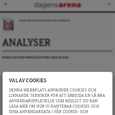
DEBATT
STOPPA FÖRSLAGET OM FÄNGELSE FÖR 14-ÅRINGAR
ANALYSER
DENNA KATEGORI INNEHÅLLER ÄNNU INGA INLÄGG.
VAL AV COOKIES
DENNA WEBBPLATS ANVÄNDER COOKIES OCH
LIKNANDE TEKNIKER FÖR ATT ERBJUDA EN SÅ BRA
INNEHÅLL
NYHET
ANVÄNDARUPPLEVELSE SOM MÖJLIGT. DU KAN
GRANSKNING
ANALYS
LÄSA MER OM HUR VI HANTERAR COOKIES OCH
INTERVJU
BLOGG
DINA ANVÄNDARDATA I VÅR COOKIE- OCH
LEDARE
DEBATT