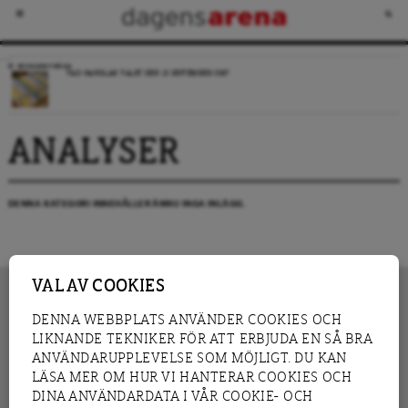
VECKANS FRÅGA
VAD HANDLAR VALET DEN 13 SEPTEMBER OM?
ANALYSER
DENNA KATEGORI INNEHÅLLER ÄNNU INGA INLÄGG.
VAL AV COOKIES
DENNA WEBBPLATS ANVÄNDER COOKIES OCH
LIKNANDE TEKNIKER FÖR ATT ERBJUDA EN SÅ BRA
INNEHÅLL
NYHET
ANVÄNDARUPPLEVELSE SOM MÖJLIGT. DU KAN
GRANSKNING
ANALYS
LÄSA MER OM HUR VI HANTERAR COOKIES OCH
INTERVJU
BLOGG
DINA ANVÄNDARDATA I VÅR COOKIE- OCH
LEDARE
DEBATT