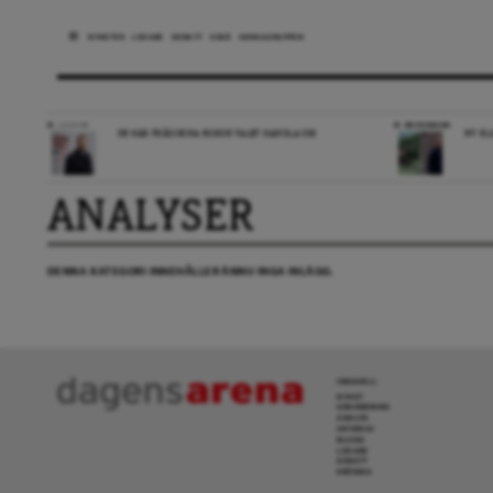
NYHETER
LEDARE
DEBATT
ESSÄ
ARENAGRUPPEN
LEDARE
RECENSION
DE HÄR FRÅGORNA BORDE VALET HANDLA OM
NY BL
ANALYSER
DENNA KATEGORI INNEHÅLLER ÄNNU INGA INLÄGG.
INNEHÅLL
NYHET
GRANSKNING
ANALYS
INTERVJU
BLOGG
LEDARE
DEBATT
KRÖNIKA