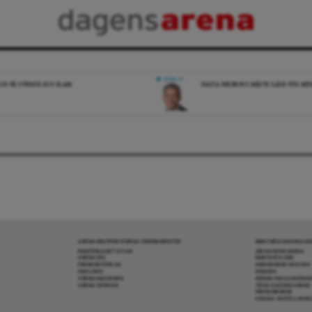
DEBATT
ICK PÅ SVERIGE OCH ISLAM
NÄSTA REGERING MÅSTE SLÅSS FÖR M
ARENAGRUPPEN ÖVRIGA VERKSAMHETER
MER FRÅN DAGENS A
BOKFÖRLAGET ATLAS
OM DAGENS ARENA
ARENA IDÉ
KONTAKTA OSS
PREMISS FÖRLAG
ANNONSERA HOS OSS
SKOLINFO
DONERA
ARENAAKADEMIN
DENNA SIDA ANVÄNDE
ARENA OPINION
TIPSA DAGENS ARENA
PRENUMERERA
COOKIE-INSTÄLLNIN