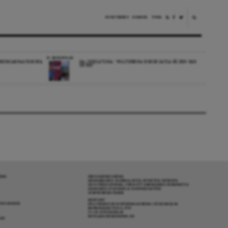
NYHETSBREV
DONERA
TIPSA
REPORTAGE
EDBORGARNAS EUROPA
DA I ESKILSTUNA: “POLITIKERNA BORDE SATSA PÅ DEN HÄR
ORTEN”
RENA
OM DAGENS ARENA
GRANSKANDE JOURNALISTIK, NYHETER, OPINION
OCH FÖRDJUPNING. FRÅN ETT OBEROENDE PERSPEKTIV.
ANSVARIG UTGIVARE & CHEFREDAKTÖR:
JESPER BENGTSSON
KONTAKT
R COOKIES
POLITIKENS OCH IDÉERNAS ARENA I STOCKHOLM
BARNHUSGATAN 4, 4TR
111 23 STOCKHOLM
INFO@DAGENSARENA.SE
GAR