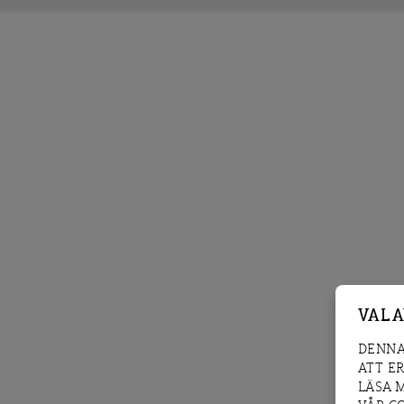
VAL 
DENNA
ATT E
LÄSA 