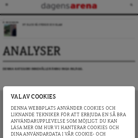
RECENSION
NY BLICK PÅ SVERIGE OCH ISLAM
ANALYSER
DENNA KATEGORI INNEHÅLLER ÄNNU INGA INLÄGG.
VAL AV COOKIES
DENNA WEBBPLATS ANVÄNDER COOKIES OCH
LIKNANDE TEKNIKER FÖR ATT ERBJUDA EN SÅ BRA
INNEHÅLL
NYHET
ANVÄNDARUPPLEVELSE SOM MÖJLIGT. DU KAN
GRANSKNING
ANALYS
LÄSA MER OM HUR VI HANTERAR COOKIES OCH
INTERVJU
BLOGG
DINA ANVÄNDARDATA I VÅR COOKIE- OCH
LEDARE
DEBATT