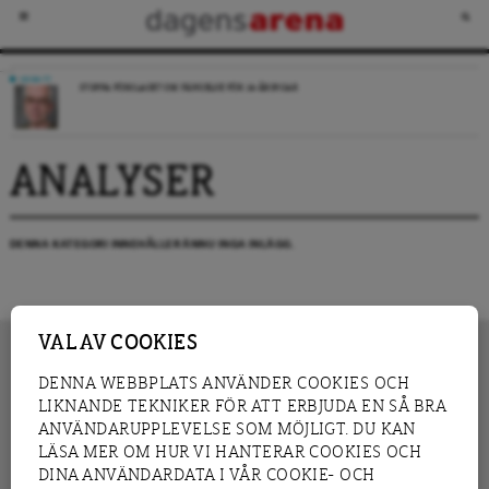
DEBATT
STOPPA FÖRSLAGET OM FÄNGELSE FÖR 14-ÅRINGAR
ANALYSER
DENNA KATEGORI INNEHÅLLER ÄNNU INGA INLÄGG.
VAL AV COOKIES
DENNA WEBBPLATS ANVÄNDER COOKIES OCH
LIKNANDE TEKNIKER FÖR ATT ERBJUDA EN SÅ BRA
INNEHÅLL
NYHET
ANVÄNDARUPPLEVELSE SOM MÖJLIGT. DU KAN
GRANSKNING
ANALYS
LÄSA MER OM HUR VI HANTERAR COOKIES OCH
INTERVJU
BLOGG
DINA ANVÄNDARDATA I VÅR COOKIE- OCH
LEDARE
DEBATT