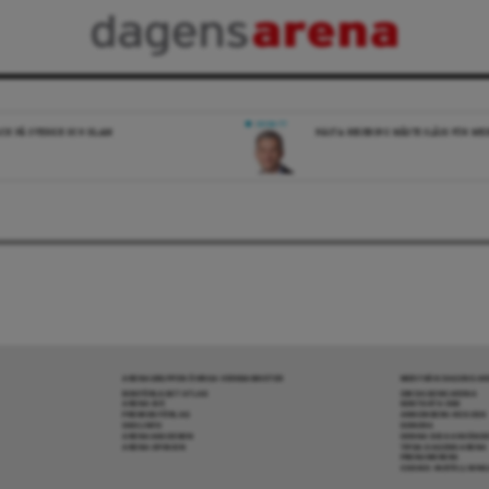
DEBATT
ICK PÅ SVERIGE OCH ISLAM
NÄSTA REGERING MÅSTE SLÅSS FÖR M
ARENAGRUPPEN ÖVRIGA VERKSAMHETER
MER FRÅN DAGENS A
BOKFÖRLAGET ATLAS
OM DAGENS ARENA
ARENA IDÉ
KONTAKTA OSS
PREMISS FÖRLAG
ANNONSERA HOS OSS
SKOLINFO
DONERA
ARENAAKADEMIN
DENNA SIDA ANVÄNDE
ARENA OPINION
TIPSA DAGENS ARENA
PRENUMERERA
COOKIE-INSTÄLLNIN