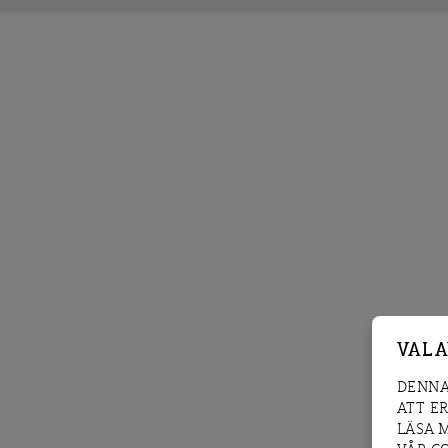
VAL 
DENNA
ATT E
LÄSA 