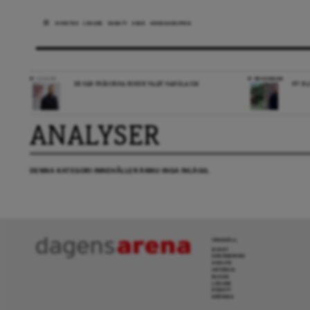
NYHETER
LEDARE
DEBATT
ESSÄ
ARENAGRUPPEN
LEDARE
RECENSION
DE HÄR FRÅGORNA BORDE VALET HANDLA OM
NY BL
ANALYSER
DENNA KATEGORI INNEHÅLLER ÄNNU INGA INLÄGG.
INNEHÅLL
NYHET
GRANSKNING
ANALYS
INTERVJU
BLOGG
LEDARE
DEBATT
KRÖNIKA