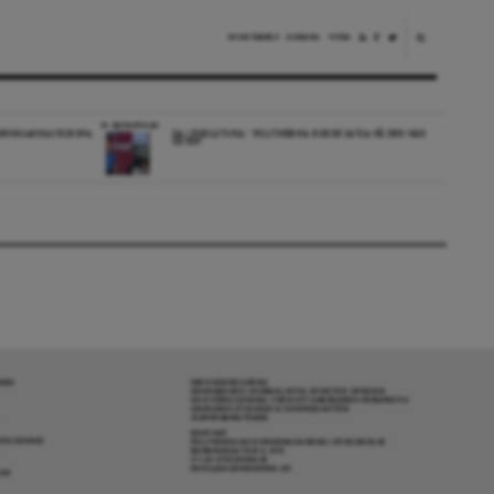
NYHETSBREV
DONERA
TIPSA
REPORTAGE
EDBORGARNAS EUROPA
DA I ESKILSTUNA: “POLITIKERNA BORDE SATSA PÅ DEN HÄR
ORTEN”
RENA
OM DAGENS ARENA
GRANSKANDE JOURNALISTIK, NYHETER, OPINION
OCH FÖRDJUPNING. FRÅN ETT OBEROENDE PERSPEKTIV.
ANSVARIG UTGIVARE & CHEFREDAKTÖR:
JESPER BENGTSSON
KONTAKT
R COOKIES
POLITIKENS OCH IDÉERNAS ARENA I STOCKHOLM
BARNHUSGATAN 4, 4TR
111 23 STOCKHOLM
INFO@DAGENSARENA.SE
GAR