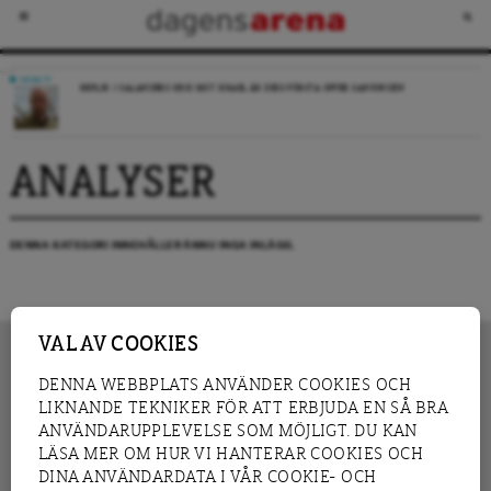
DEBATT
REPLIK: I SALANDERS KRIG MOT ISRAEL ÄR DESS FÖRSTA OFFER SANNINGEN
ANALYSER
DENNA KATEGORI INNEHÅLLER ÄNNU INGA INLÄGG.
VAL AV COOKIES
DENNA WEBBPLATS ANVÄNDER COOKIES OCH
LIKNANDE TEKNIKER FÖR ATT ERBJUDA EN SÅ BRA
INNEHÅLL
NYHET
ANVÄNDARUPPLEVELSE SOM MÖJLIGT. DU KAN
GRANSKNING
ANALYS
LÄSA MER OM HUR VI HANTERAR COOKIES OCH
INTERVJU
BLOGG
DINA ANVÄNDARDATA I VÅR COOKIE- OCH
LEDARE
DEBATT