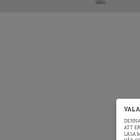
KRÖNIKA
VAL 
DENNA
ATT E
LÄSA 