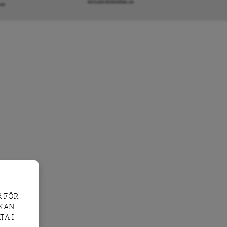
INFO@DAGENSARENA.SE
GAR
 FÖR
 KAN
TA I