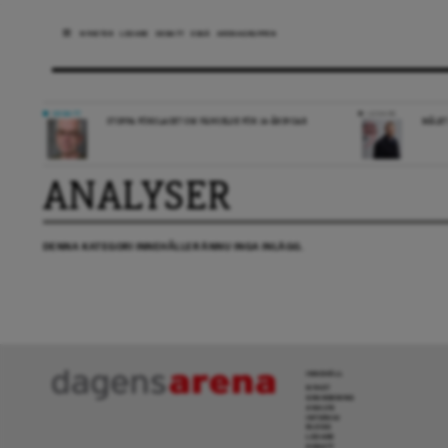
NYHETER
LEDARE
DEBATT
ESSÄ
ARENAGRUPPEN
DEBATT
LEDARE
STOPPA FÖRSLAGET OM FÄNGELSE FÖR 14-ÅRINGAR
MÅLET
ANALYSER
DENNA KATEGORI INNEHÅLLER ÄNNU INGA INLÄGG.
INNEHÅLL
NYHET
GRANSKNING
ANALYS
INTERVJU
BLOGG
LEDARE
DEBATT