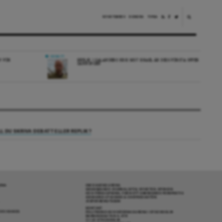
NYHETSBREV
DONERA
TIPSA
DEBATT
V FÖR
REPLIK: I SALANDERS KRIG MOT ISRAEL ÄR DESS FÖRSTA OFFER
SANNINGEN
LL DU SKRIVA DEBATT ELLER REPLIK?
RENA
OM DAGENS ARENA
GRANSKANDE JOURNALISTIK, NYHETER, OPINION
OCH FÖRDJUPNING. FRÅN ETT OBEROENDE PERSPEKTIV.
ANSVARIG UTGIVARE & CHEFREDAKTÖR:
JESPER BENGTSSON
KONTAKT
R COOKIES
POLITIKENS OCH IDÉERNAS ARENA I STOCKHOLM
BARNHUSGATAN 4, 4TR
111 23 STOCKHOLM