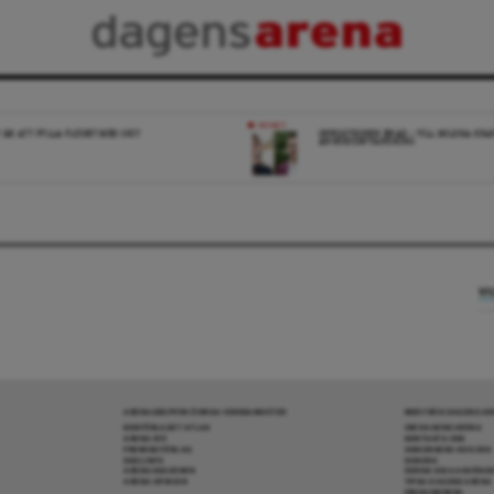
NYHET
 ÄR ATT FYLLA FLÖDET MED SKIT
OPPOSITIONEN ENAD – VILL MILDRA KRA
ANHÖRIGINVANDRING
VI
ARENAGRUPPEN ÖVRIGA VERKSAMHETER
MER FRÅN DAGENS A
BOKFÖRLAGET ATLAS
OM DAGENS ARENA
ARENA IDÉ
KONTAKTA OSS
PREMISS FÖRLAG
ANNONSERA HOS OSS
SKOLINFO
DONERA
ARENAAKADEMIN
DENNA SIDA ANVÄNDE
ARENA OPINION
TIPSA DAGENS ARENA
PRENUMERERA