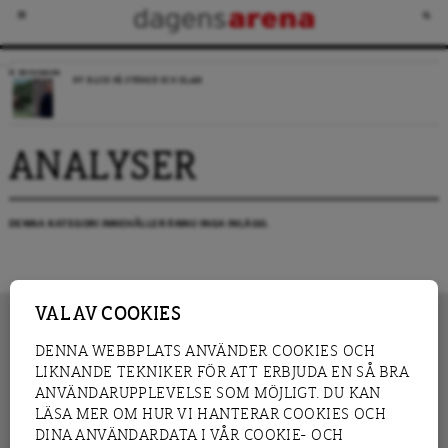
RECENSION
NY BLICK PÅ SVERIGE OCH ISLAM
ANALYSER
DENNA KATEGORI INNEHÅLLER ÄNNU INGA INLÄGG.
VAL AV COOKIES
DENNA WEBBPLATS ANVÄNDER COOKIES OCH
LIKNANDE TEKNIKER FÖR ATT ERBJUDA EN SÅ BRA
INNEHÅLL
NYHET
ANVÄNDARUPPLEVELSE SOM MÖJLIGT. DU KAN
GRANSKNING
ANALYS
LÄSA MER OM HUR VI HANTERAR COOKIES OCH
INTERVJU
BLOGG
DINA ANVÄNDARDATA I VÅR COOKIE- OCH
LEDARE
DEBATT