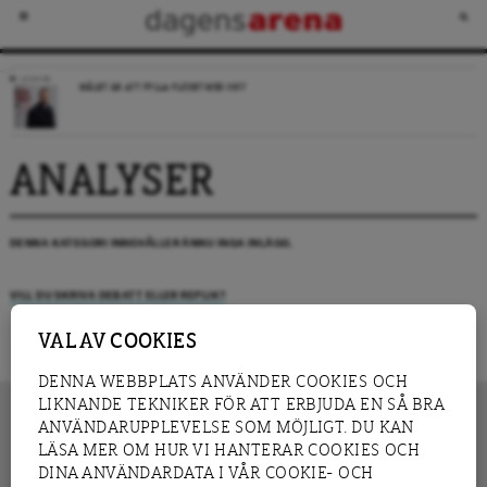
LEDARE
MÅLET ÄR ATT FYLLA FLÖDET MED SKIT
ANALYSER
DENNA KATEGORI INNEHÅLLER ÄNNU INGA INLÄGG.
VILL DU SKRIVA DEBATT ELLER REPLIK?
VAL AV COOKIES
DENNA WEBBPLATS ANVÄNDER COOKIES OCH
LIKNANDE TEKNIKER FÖR ATT ERBJUDA EN SÅ BRA
ANVÄNDARUPPLEVELSE SOM MÖJLIGT. DU KAN
LÄSA MER OM HUR VI HANTERAR COOKIES OCH
INNEHÅLL
DINA ANVÄNDARDATA I VÅR COOKIE- OCH
NYHET