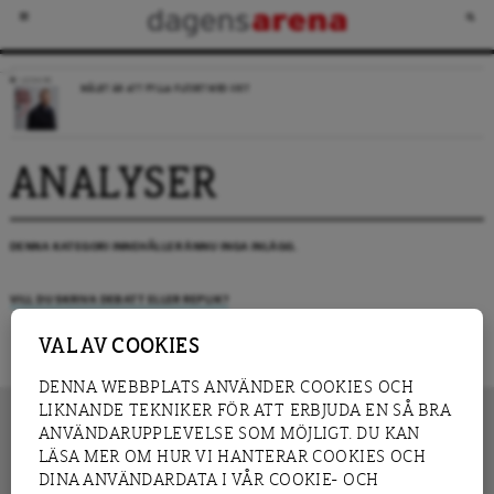
LEDARE
MÅLET ÄR ATT FYLLA FLÖDET MED SKIT
ANALYSER
DENNA KATEGORI INNEHÅLLER ÄNNU INGA INLÄGG.
VILL DU SKRIVA DEBATT ELLER REPLIK?
VAL AV COOKIES
DENNA WEBBPLATS ANVÄNDER COOKIES OCH
LIKNANDE TEKNIKER FÖR ATT ERBJUDA EN SÅ BRA
ANVÄNDARUPPLEVELSE SOM MÖJLIGT. DU KAN
LÄSA MER OM HUR VI HANTERAR COOKIES OCH
INNEHÅLL
DINA ANVÄNDARDATA I VÅR COOKIE- OCH
NYHET