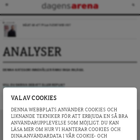
LEDARE
MÅLET ÄR ATT FYLLA FLÖDET MED SKIT
ANALYSER
DENNA KATEGORI INNEHÅLLER ÄNNU INGA INLÄGG.
VILL DU SKRIVA DEBATT ELLER REPLIK?
VAL AV COOKIES
DENNA WEBBPLATS ANVÄNDER COOKIES OCH
LIKNANDE TEKNIKER FÖR ATT ERBJUDA EN SÅ BRA
ANVÄNDARUPPLEVELSE SOM MÖJLIGT. DU KAN
LÄSA MER OM HUR VI HANTERAR COOKIES OCH
INNEHÅLL
DINA ANVÄNDARDATA I VÅR COOKIE- OCH
NYHET