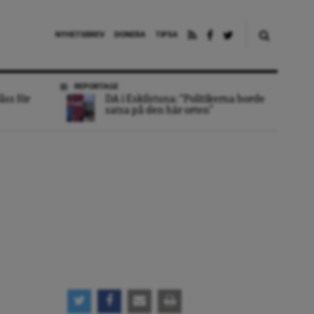
NYHETSBREV
DONERA
TIPSA
REPORTAGE
åss för
DA i Eskilstuna: “Politikerna borde
satsa på den här orten”