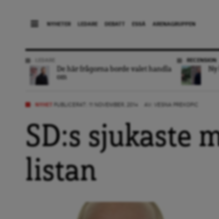
NYHETER
LEDARE
DEBATT
ESSÄ
ARENAGRUPPEN
LEDARE
RECENSION
De här frågorna borde valet handla
Ny 
om
NYHET
PUBLICERAT: 11 NOVEMBER, 2014
AV:
VESNA PREKOPIC
SD:s sjukaste m
listan