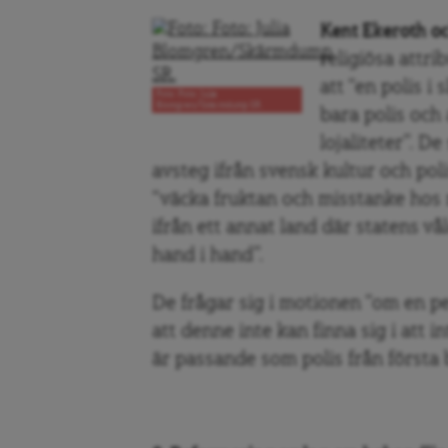
Kent Ekeroth oc
religiösa attri
att “en polis i
Foto: Foto: Julia
Blomgren/Skärmdump SR.
bara polis och
lojaliteter”. De
avsteg ifrån svensk kultur och poli
“väcka fruktan och misstanke hos 
ifrån ett annat land där statens v
hand i hand”.
De frågar sig i motionen “om en pe
att denne inte kan finna sig i att i
är passande som polis från första 