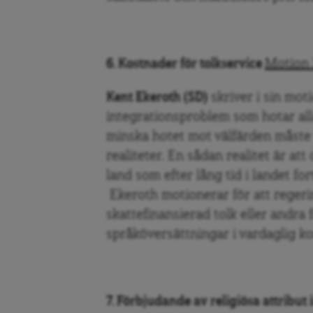
6. Kostnader för tolkservice
Motion 
Kent Ekeroth (SD)
skriver i sin mot
integrationsproblem som hotar alla
minska hotet mot välfärden måste 
realiteter. En sådan realitet är at
land som efter lång tid i landet for
Ekeroth motionerar för att regerin
skattefinansierad tolk eller andra 
språköversättningar i vardaglig k
7. Förbjudande av religiösa attribut