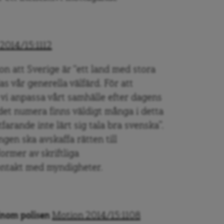
2014/15:1112
ion att Sverige är “ett land med stora
s vår generella välfärd. För att
vi anpassa vårt samhälle efter dagens
t det numera finns väldigt många i detta
tfarande inte lärt sig tala bra svenska”.
gen ska avskaffa rätten till
former av skriftliga
ontakt med myndigheter.
 inom polisen
Motion
2014/15:1108