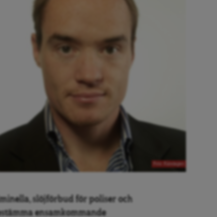
Foto: Riksdagen
minella, slöjförbud för poliser och
ersbestämma ensamkommande