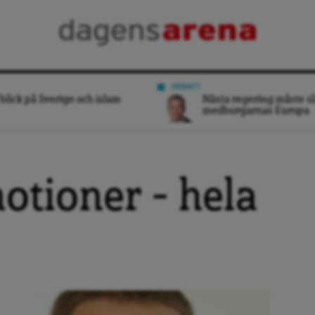
DEBATT
blick på Sverige och islam
Nästa regering måste sl
medborgarnas Europa
otioner – hela