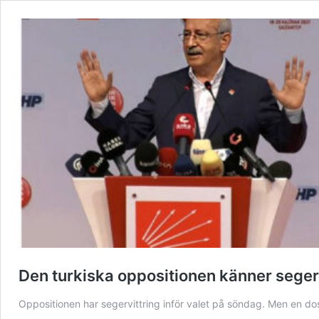
Den turkiska oppositionen känner seger
Oppositionen har segervittring inför valet på söndag. Men en do